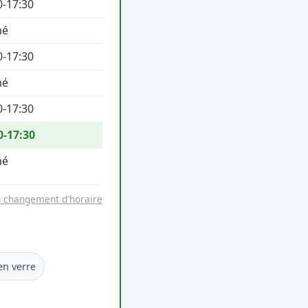
0-17:30
mé
0-17:30
mé
0-17:30
0-17:30
mé
n changement d'horaire
en verre