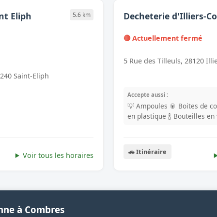
nt Eliph
Decheterie d'Illiers-
5.6 km
🔴 Actuellement fermé
5 Rue des Tilleuls, 28120 Il
8240 Saint-Eliph
Accepte aussi :
💡 Ampoules
🥫 Boites de c
en plastique
🍾 Bouteilles en
🚗 Itinéraire
Voir tous les horaires
enne à Combres