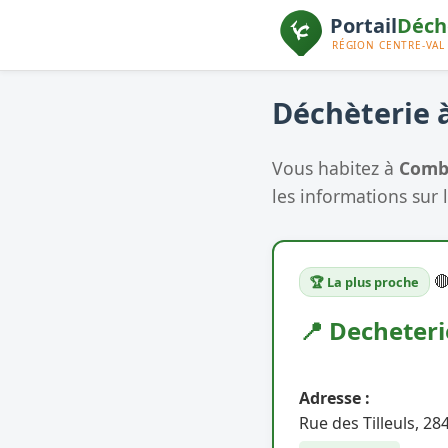
Déchèterie à
Vous habitez à
Comb
les informations sur l

🏆 La plus proche
📍 Decheteri
Adresse :
Rue des Tilleuls, 2