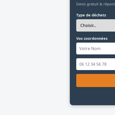
Devis gratuit & répon
Type de déchets
Vos coordonnées