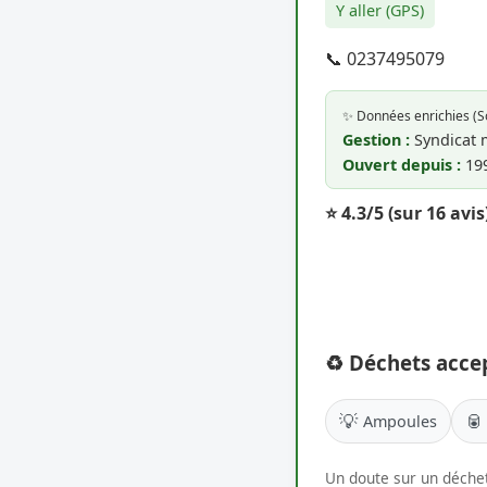
Y aller (GPS)
📞 0237495079
✨ Données enrichies (
Gestion :
Syndicat 
Ouvert depuis :
19
⭐ 4.3/5
(sur 16 avis
♻️ Déchets acce
💡
🥫
Ampoules
Un doute sur un déchet