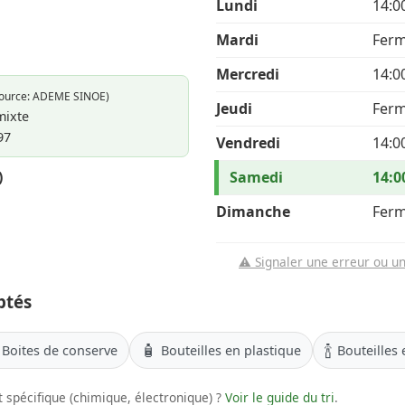
Lundi
14:0
Mardi
Fer
Mercredi
14:0
Source: ADEME SINOE)
Jeudi
Fer
mixte
97
Vendredi
14:0
)
Samedi
14:0
Dimanche
Fer
⚠️ Signaler une erreur ou u
ptés
🧴
🍾
Boites de conserve
Bouteilles en plastique
Bouteilles 
 spécifique (chimique, électronique) ?
Voir le guide du tri
.