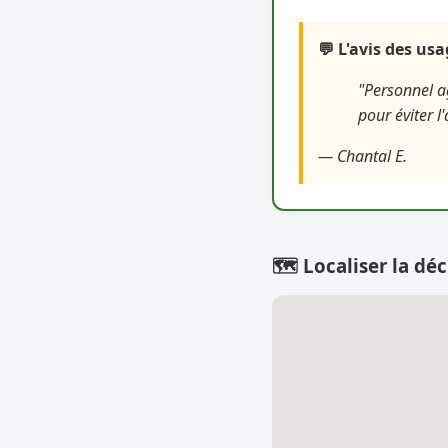
💬 L'avis des us
"Personnel ag
pour éviter l'
— Chantal E.
🗺️ Localiser la déc