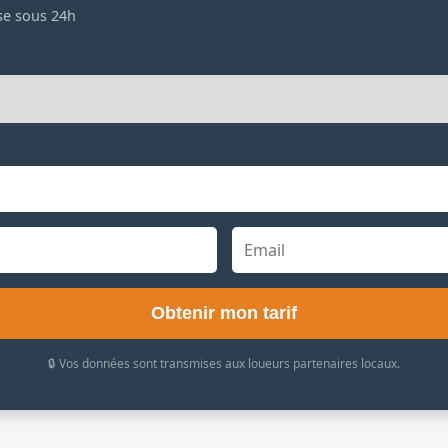
se sous 24h
Obtenir mon tarif
🔒 Vos données sont transmises aux loueurs partenaires locaux.