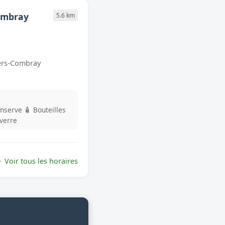
Combray
5.6 km
liers-Combray
onserve
🧴 Bouteilles
 verre
Voir tous les horaires