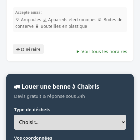
Accepte aussi :
💡 Ampoules
💻 Appareils electroniques
🥫 Boites de
conserve
🧴 Bouteilles en plastique
🚗 Itinéraire
Voir tous les horaires
🚛 Louer une benne à Chabris
Devis gratuit & réponse sous 24h
Type de déchets
Vos coordonnées