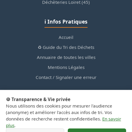
Déchèteries Loiret (45)
ℹ️ Infos Pratiques
Accueil
♻️ Guide du Tri des Déchets
Annuaire de toutes les villes
Mentions Légales
Contact / Signaler une erreur
🍪 Transparence & Vie privée
Nous utilisons des cookies pour mesurer l'audience
© 2026 PortailDesDechetsEnRegionCentre.fr — Site
(anonyme) et améliorer l'accès aux infos de tri. Vos
d'information privé, non affilié aux collectivités.
données de recherche restent confidentielles.
En savoir
plus
.