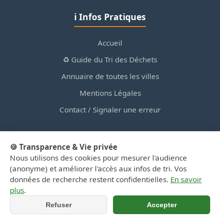
ℹ️ Infos Pratiques
Accueil
♻️ Guide du Tri des Déchets
Annuaire de toutes les villes
Mentions Légales
Contact / Signaler une erreur
🍪 Transparence & Vie privée
Nous utilisons des cookies pour mesurer l'audience
© 2026 PortailDesDechetsEnRegionCentre.fr — Site
(anonyme) et améliorer l'accès aux infos de tri. Vos
d'information privé, non affilié aux collectivités.
données de recherche restent confidentielles.
En savoir
plus
.
Refuser
Accepter
📞 Appeler
📍 Y aller (GPS)