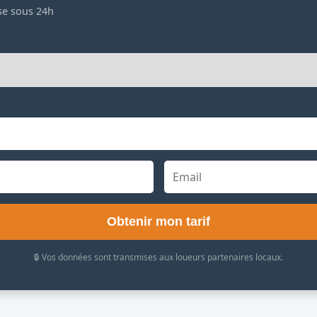
se sous 24h
Obtenir mon tarif
🔒 Vos données sont transmises aux loueurs partenaires locaux.