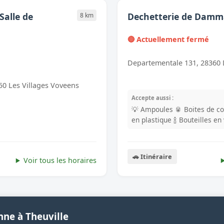
Salle de
Dechetterie de Damm
8 km
🔴 Actuellement fermé
Departementale 131, 28360
50 Les Villages Voveens
Accepte aussi :
💡 Ampoules
🥫 Boites de c
en plastique
🍾 Bouteilles en
🚗 Itinéraire
Voir tous les horaires
nne à Theuville