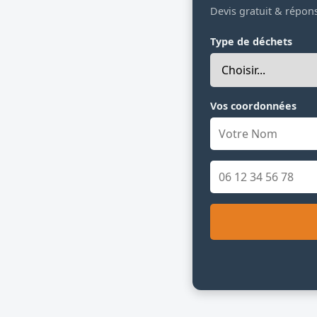
Devis gratuit & répon
Type de déchets
Vos coordonnées