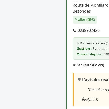
Route de Montliard,
Bezondes
Y aller (GPS)
📞 0238902426
✨ Données enrichies (
Gestion :
Syndicat 
Ouvert depuis :
19
⭐ 3/5
(sur 4 avis)
💬 L'avis des us
"Très bien re
— Évelyne T.