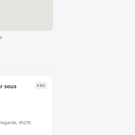
s
r sous
4 km
llegarde, 45270