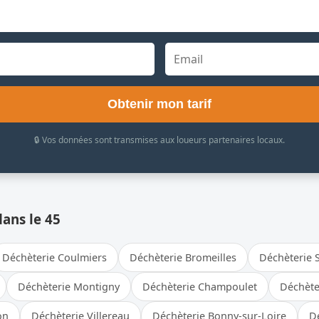
Obtenir mon tarif
🔒 Vos données sont transmises aux loueurs partenaires locaux.
dans le 45
Déchèterie Coulmiers
Déchèterie Bromeilles
Déchèterie S
Déchèterie Montigny
Déchèterie Champoulet
Déchète
on
Déchèterie Villereau
Déchèterie Bonny-sur-Loire
D