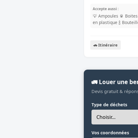
Accepte aussi :
💡 Ampoules
🥫 Boite
en plastique
🍾 Bouteil
🚗 Itinéraire
🚛 Louer une be
Devis gratuit & répon
Type de déchets
Vos coordonnées