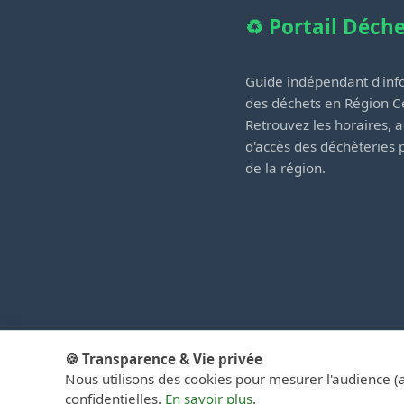
♻️ Portail Déch
Guide indépendant d'info
des déchets en Région Ce
Retrouvez les horaires, a
d'accès des déchèteries
de la région.
🍪 Transparence & Vie privée
Nous utilisons des cookies pour mesurer l'audience (
© 2026 PortailD
confidentielles.
En savoir plus
.