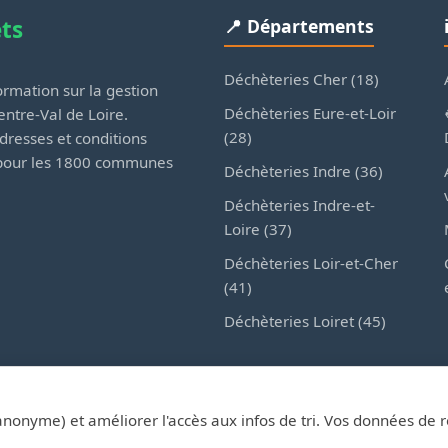
ets
📍 Départements
Déchèteries Cher (18)
rmation sur la gestion
Déchèteries Eure-et-Loir
ntre-Val de Loire.
(28)
dresses et conditions
 pour les 1800 communes
Déchèteries Indre (36)
Déchèteries Indre-et-
Loire (37)
Déchèteries Loir-et-Cher
(41)
Déchèteries Loiret (45)
anonyme) et améliorer l'accès aux infos de tri. Vos données de 
esDechetsEnRegionCentre.fr — Site d'information privé, non affilié au