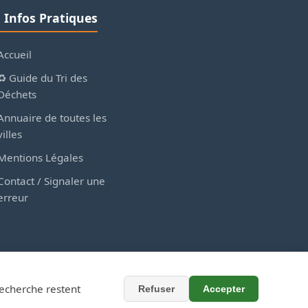
ℹ️ Infos Pratiques
Accueil
♻️ Guide du Tri des
Déchets
Annuaire de toutes les
villes
Mentions Légales
Contact / Signaler une
erreur
recherche restent
Refuser
Accepter
x collectivités.