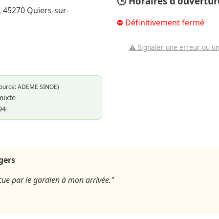
🕒 Horaires d'ouvertur
 45270 Quiers-sur-
⛔ Définitivement fermé
⚠️ Signaler une erreur ou u
Source: ADEME SINOE)
mixte
94
agers
çue par le gardien à mon arrivée."