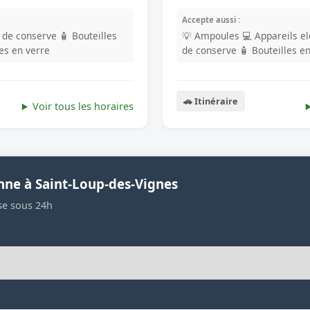
Accepte aussi :
s de conserve
🧴 Bouteilles
💡 Ampoules
💻 Appareils e
les en verre
de conserve
🧴 Bouteilles e
🚗 Itinéraire
Voir tous les horaires
nne à Saint-Loup-des-Vignes
se sous 24h