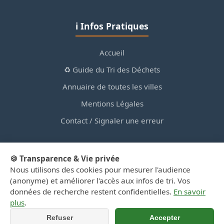
ℹ️ Infos Pratiques
Accueil
♻️ Guide du Tri des Déchets
Annuaire de toutes les villes
Mentions Légales
Contact / Signaler une erreur
🍪 Transparence & Vie privée
Nous utilisons des cookies pour mesurer l'audience
© 2026 PortailDesDechetsEnRegionCentre.fr — Site
(anonyme) et améliorer l'accès aux infos de tri. Vos
d'information privé, non affilié aux collectivités.
données de recherche restent confidentielles.
En savoir
plus
.
Refuser
Accepter
📞 Appeler
📍 Y aller (GPS)