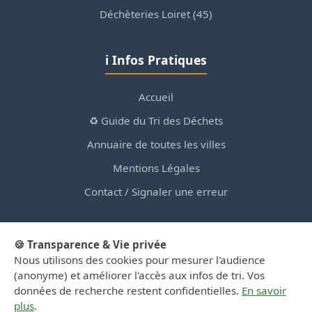
Déchèteries Loiret (45)
ℹ️ Infos Pratiques
Accueil
♻️ Guide du Tri des Déchets
Annuaire de toutes les villes
Mentions Légales
Contact / Signaler une erreur
🍪 Transparence & Vie privée
Nous utilisons des cookies pour mesurer l'audience
© 2026 PortailDesDechetsEnRegionCentre.fr — Site
(anonyme) et améliorer l'accès aux infos de tri. Vos
d'information privé, non affilié aux collectivités.
données de recherche restent confidentielles.
En savoir
plus
.