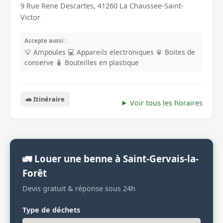
9 Rue Rene Descartes, 41260 La Chaussee-Saint-
Victor
Accepte aussi :
💡 Ampoules
💻 Appareils electroniques
🥫 Boites de
conserve
🧴 Bouteilles en plastique
🚗 Itinéraire
Voir tous les horaires
🚛 Louer une benne à Saint-Gervais-la-
Forêt
Devis gratuit & réponse sous 24h
Type de déchets