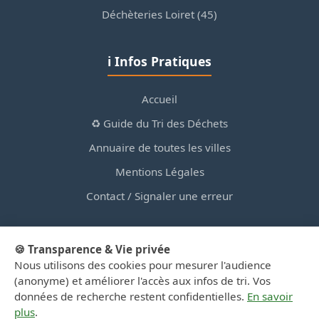
Déchèteries Loiret (45)
ℹ️ Infos Pratiques
Accueil
♻️ Guide du Tri des Déchets
Annuaire de toutes les villes
Mentions Légales
Contact / Signaler une erreur
🍪 Transparence & Vie privée
Nous utilisons des cookies pour mesurer l'audience
© 2026 PortailDesDechetsEnRegionCentre.fr — Site
(anonyme) et améliorer l'accès aux infos de tri. Vos
d'information privé, non affilié aux collectivités.
données de recherche restent confidentielles.
En savoir
plus
.