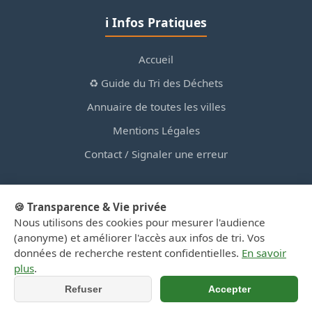
ℹ️ Infos Pratiques
Accueil
♻️ Guide du Tri des Déchets
Annuaire de toutes les villes
Mentions Légales
Contact / Signaler une erreur
🍪 Transparence & Vie privée
Nous utilisons des cookies pour mesurer l'audience
© 2026 PortailDesDechetsEnRegionCentre.fr — Site
(anonyme) et améliorer l'accès aux infos de tri. Vos
d'information privé, non affilié aux collectivités.
données de recherche restent confidentielles.
En savoir
plus
.
Refuser
Accepter
📞 Appeler
📍 Y aller (GPS)