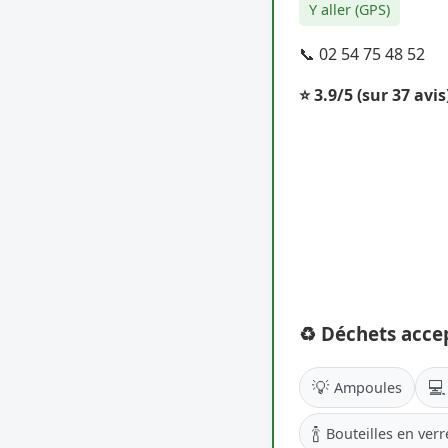
Y aller (GPS)
📞 02 54 75 48 52
⭐ 3.9/5
(sur 37 avis
♻️ Déchets acce
💡
💻
Ampoules
🍾
Bouteilles en verr