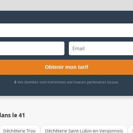
Obtenir mon tarif
🔒 Vos données sont transmises aux loueurs partenaires locaux.
dans le 41
Déchèterie Troo
Déchèterie Saint-Lubin-en-Vergonnois