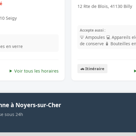
mé
12 Rte de Blois, 41130 Billy
10 Seigy
Accepte aussi :
💡 Ampoules
💻 Appareils e
de conserve
🧴 Bouteilles e
lles en verre
🚗 Itinéraire
Voir tous les horaires
nne à Noyers-sur-Cher
se sous 24h