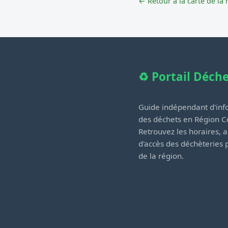
← Retour à la carte de la 
♻️ Portail Déch
Guide indépendant d'info
des déchets en Région Ce
Retrouvez les horaires, a
d'accès des déchèteries
de la région.