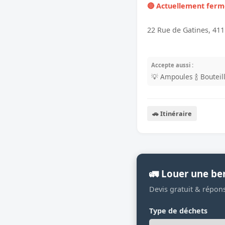
🔴 Actuellement fer
22 Rue de Gatines, 411
Accepte aussi :
💡 Ampoules
🍾 Boutei
🚗 Itinéraire
🚛 Louer une be
Devis gratuit & répon
Type de déchets