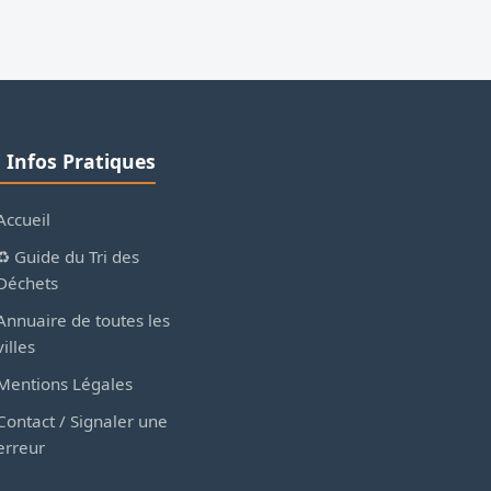
ℹ️ Infos Pratiques
Accueil
♻️ Guide du Tri des
Déchets
Annuaire de toutes les
villes
Mentions Légales
Contact / Signaler une
erreur