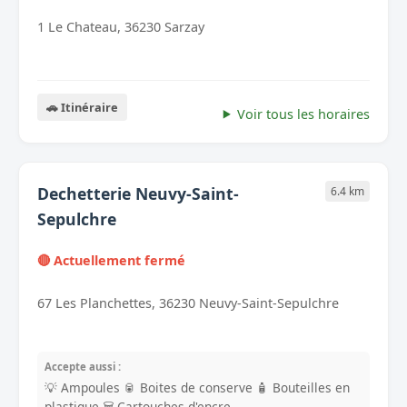
1 Le Chateau, 36230 Sarzay
🚗 Itinéraire
Voir tous les horaires
Dechetterie Neuvy-Saint-
6.4 km
Sepulchre
🔴 Actuellement fermé
67 Les Planchettes, 36230 Neuvy-Saint-Sepulchre
Accepte aussi :
💡 Ampoules
🥫 Boites de conserve
🧴 Bouteilles en
plastique
🗑️ Cartouches d'encre