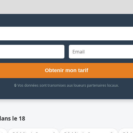
Obtenir mon tarif
🔒 Vos données sont transmises aux loueurs partenaires locaux.
dans le 18