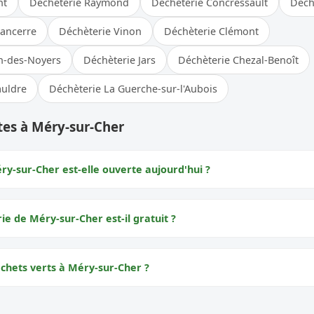
nt
Déchèterie Raymond
Déchèterie Concressault
Déch
Sancerre
Déchèterie Vinon
Déchèterie Clémont
n-des-Noyers
Déchèterie Jars
Déchèterie Chezal-Benoît
auldre
Déchèterie La Guerche-sur-l'Aubois
tes à Méry-sur-Cher
ry-sur-Cher est-elle ouverte aujourd'hui ?
rie de Méry-sur-Cher est-il gratuit ?
échets verts à Méry-sur-Cher ?