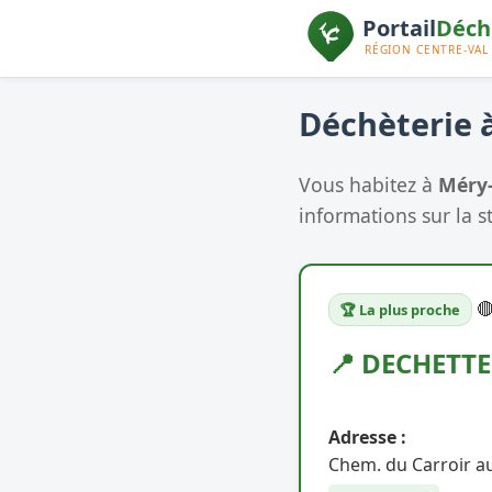
Déchèterie à
Vous habitez à
Méry-
informations sur la s

🏆 La plus proche
📍 DECHETTE
Adresse :
Chem. du Carroir a