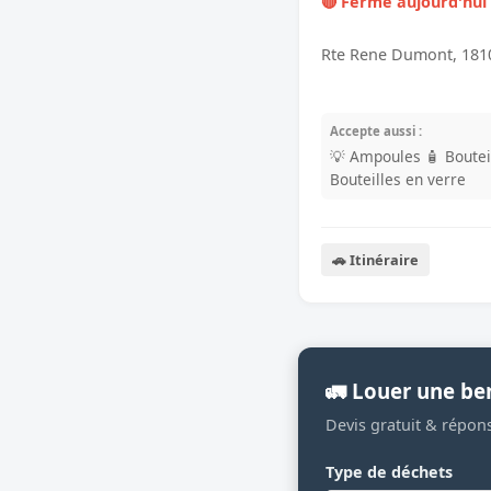
🔴 Fermé aujourd'hui
Rte Rene Dumont, 181
Accepte aussi :
💡 Ampoules
🧴 Boutei
Bouteilles en verre
🚗 Itinéraire
🚛 Louer une be
Devis gratuit & répon
Type de déchets