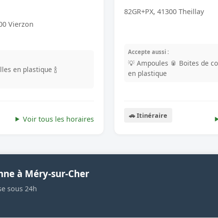
82GR+PX, 41300 Theillay
00 Vierzon
Accepte aussi :
💡 Ampoules
🥫 Boites de c
lles en plastique
🍾
en plastique
🚗 Itinéraire
Voir tous les horaires
nne à Méry-sur-Cher
se sous 24h