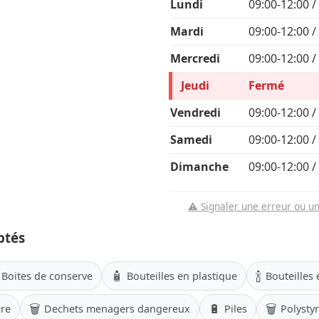
Lundi
09:00-12:00 /
Mardi
09:00-12:00 /
Mercredi
09:00-12:00 /
Jeudi
Fermé
Vendredi
09:00-12:00 /
Samedi
09:00-12:00 /
Dimanche
09:00-12:00 /
⚠️ Signaler une erreur ou u
ptés
🧴
🍾
Boites de conserve
Bouteilles en plastique
Bouteilles 
🗑️
🔋
🗑️
cre
Dechets menagers dangereux
Piles
Polysty