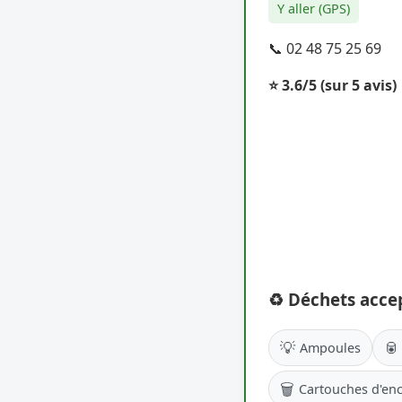
Y aller (GPS)
📞 02 48 75 25 69
⭐ 3.6/5
(sur 5 avis)
♻️ Déchets acce
💡
🥫
Ampoules
🗑️
Cartouches d'en