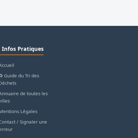
ℹ️ Infos Pratiques
Accueil
♻️ Guide du Tri des
Déchets
Annuaire de toutes les
villes
Mentions Légales
Contact / Signaler une
erreur