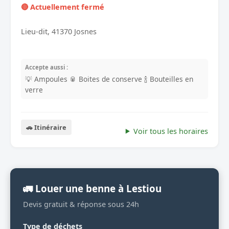
🔴 Actuellement fermé
Lieu-dit, 41370 Josnes
Accepte aussi :
💡 Ampoules
🥫 Boites de conserve
🍾 Bouteilles en
verre
🚗 Itinéraire
Voir tous les horaires
🚛 Louer une benne à Lestiou
Devis gratuit & réponse sous 24h
Type de déchets