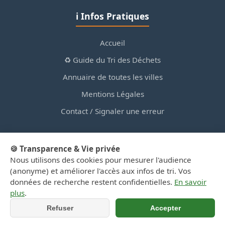
ℹ️ Infos Pratiques
Accueil
♻️ Guide du Tri des Déchets
Annuaire de toutes les villes
Mentions Légales
Contact / Signaler une erreur
🍪 Transparence & Vie privée
Nous utilisons des cookies pour mesurer l'audience
© 2026 PortailDesDechetsEnRegionCentre.fr — Site
(anonyme) et améliorer l'accès aux infos de tri. Vos
d'information privé, non affilié aux collectivités.
données de recherche restent confidentielles.
En savoir
plus
.
Refuser
Accepter
📞 Appeler
📍 Y aller (GPS)