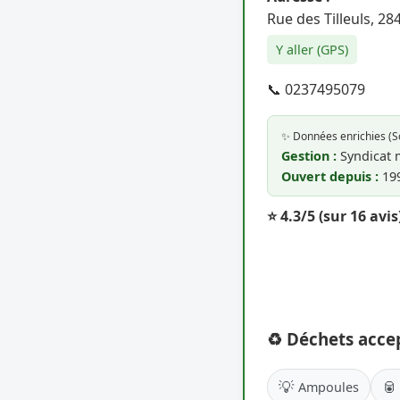
Rue des Tilleuls, 2
Y aller (GPS)
📞 0237495079
✨ Données enrichies (
Gestion :
Syndicat 
Ouvert depuis :
19
⭐ 4.3/5
(sur 16 avis
♻️ Déchets acce
💡
🥫
Ampoules