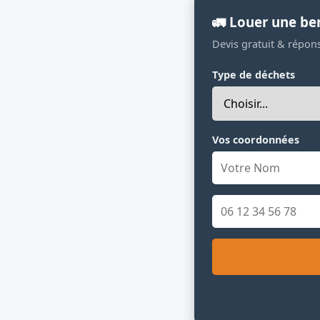
🚛 Louer une be
Devis gratuit & répon
Type de déchets
Vos coordonnées