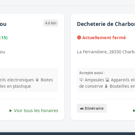
rou
Decheterie de Charbo
4.6 km
:15)
🔴 Actuellement fermé
rou
La Ferrandiere, 28330 Char
Accepte aussi :
ils electroniques
🥫 Boites
💡 Ampoules
💻 Appareils e
lles en plastique
de conserve
🧴 Bouteilles e
🚗 Itinéraire
Voir tous les horaires