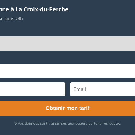
nne à La Croix-du-Perche
se sous 24h
Obtenir mon tarif
🔒 Vos données sont transmises aux loueurs partenaires locaux.