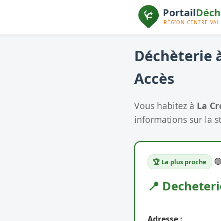
Déchèterie à
Accès
Vous habitez à
La Cr
informations sur la s

🏆 La plus proche
📍 Decheteri
Adresse :