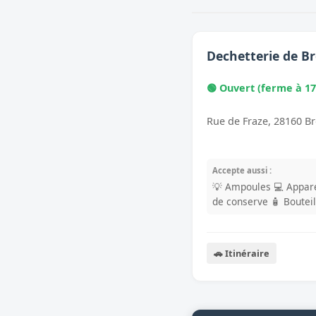
Dechetterie de B
🟢 Ouvert (ferme à 17
Rue de Fraze, 28160 B
Accepte aussi :
💡 Ampoules
💻 Appare
de conserve
🧴 Boutei
🚗 Itinéraire