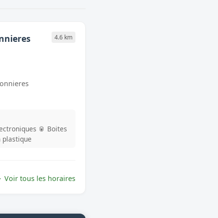
nnieres
4.6 km
bonnieres
lectroniques
🥫 Boites
n plastique
Voir tous les horaires