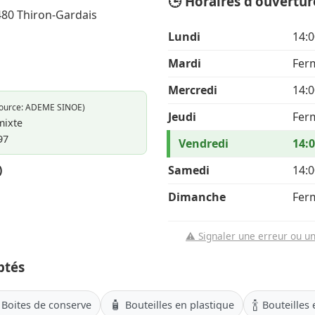
🕒 Horaires d'ouvertur
8480 Thiron-Gardais
Lundi
14:0
Mardi
Fer
Mercredi
14:0
Source: ADEME SINOE)
Jeudi
Fer
mixte
97
Vendredi
14:0
)
Samedi
14:0
Dimanche
Fer
⚠️ Signaler une erreur ou u
ptés
🧴
🍾
Boites de conserve
Bouteilles en plastique
Bouteilles 