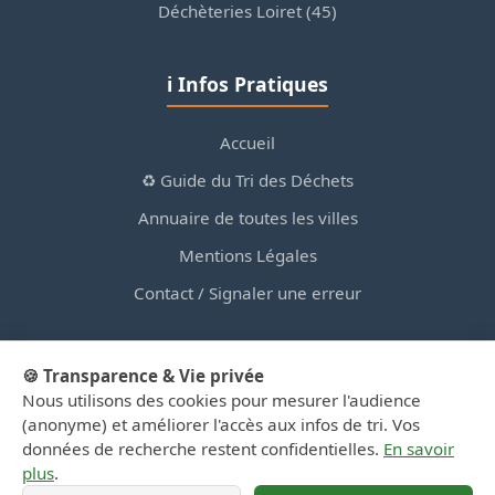
Déchèteries Loiret (45)
ℹ️ Infos Pratiques
Accueil
♻️ Guide du Tri des Déchets
Annuaire de toutes les villes
Mentions Légales
Contact / Signaler une erreur
🍪 Transparence & Vie privée
Nous utilisons des cookies pour mesurer l'audience
© 2026 PortailDesDechetsEnRegionCentre.fr — Site
(anonyme) et améliorer l'accès aux infos de tri. Vos
d'information privé, non affilié aux collectivités.
données de recherche restent confidentielles.
En savoir
plus
.